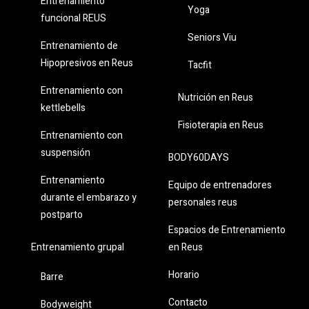
Entrenamiento
Yoga
funcional REUS
Seniors Viu
Entrenamiento de
Hipopresivos en Reus
Tacfit
Entrenamiento con
Nutrición en Reus
kettlebells
Fisioterapia en Reus
Entrenamiento con
suspensión
BODY60DAYS
Entrenamiento
Equipo de entrenadores
durante el embarazo y
personales reus
postparto
Espacios de Entrenamiento
en Reus
Entrenamiento grupal
Horario
Barre
Contacto
Bodyweight