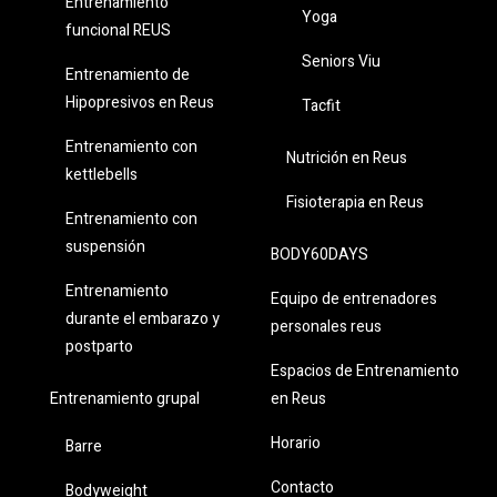
Entrenamiento
Yoga
funcional REUS
Seniors Viu
Entrenamiento de
Hipopresivos en Reus
Tacfit
Entrenamiento con
Nutrición en Reus
kettlebells
Fisioterapia en Reus
Entrenamiento con
suspensión
BODY60DAYS
Entrenamiento
Equipo de entrenadores
durante el embarazo y
personales reus
postparto
Espacios de Entrenamiento
en Reus
Entrenamiento grupal
Horario
Barre
Contacto
Bodyweight