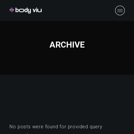
Skip
to
the
content
ARCHIVE
No posts were found for provided query