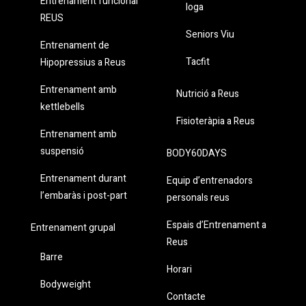
Entrenament funcional
Ioga
REUS
Seniors Viu
Entrenament de
Tacfit
Hipopressius a Reus
Entrenament amb
Nutrició a Reus
kettlebells
Fisioteràpia a Reus
Entrenament amb
suspensió
BODY60DAYS
Entrenament durant
Equip d’entrenadors
l’embaràs i post-part
personals reus
Espais d’Entrenament a
Entrenament grupal
Reus
Barre
Horari
Bodyweight
Contacte