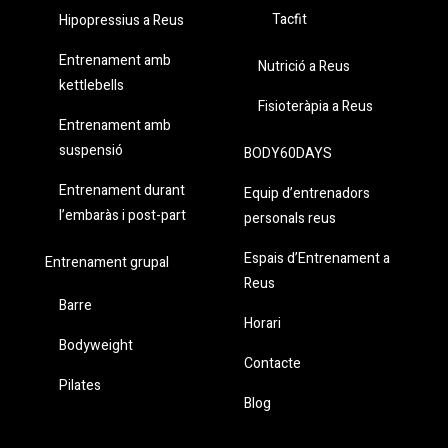
Tacfit
Hipopressius a Reus
Entrenament amb
Nutrició a Reus
kettlebells
Fisioteràpia a Reus
Entrenament amb
suspensió
BODY60DAYS
Entrenament durant
Equip d’entrenadors
l’embaràs i post-part
personals reus
Espais d’Entrenament a
Entrenament grupal
Reus
Barre
Horari
Bodyweight
Contacte
Pilates
Blog