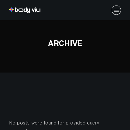
Skip
to
the
content
ARCHIVE
No posts were found for provided query