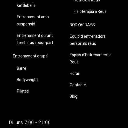
Nutrició a Reus
kettlebells
Fisioteràpia a Reus
Entrenament amb
suspensió
BODY60DAYS
Entrenament durant
Equip d’entrenadors
l’embaràs i post-part
personals reus
Espais d’Entrenament a
Entrenament grupal
Reus
Barre
Horari
Bodyweight
Contacte
Pilates
Blog
Dilluns 7:00 - 21:00