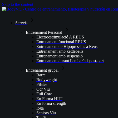
Skip to the content
Serveis
Entrenament Personal
Electroestrimulació A REUS
Entrenament funcional REUS
Entrenament de Hipopressius a Reus
Entrenament amb kettlebells
Entrenament amb suspensió
Entrenament durant l’embaràs i post-part
Entrenament grupal
Barre
Bodyweight
Pilates
Ocr Viu
Full Core
En Forma HIIT
En forma strength
Ioga
Seniors Viu
Tacfit