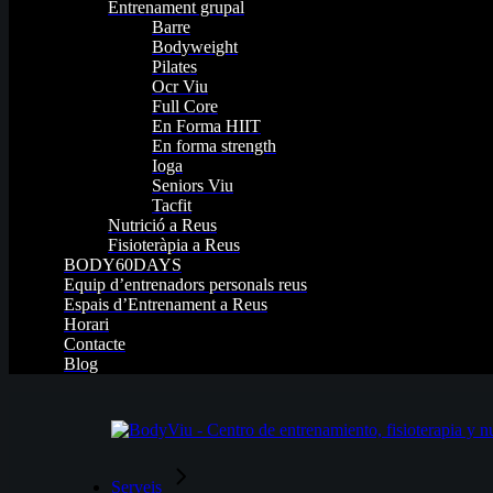
Entrenament grupal
Barre
Bodyweight
Pilates
Ocr Viu
Full Core
En Forma HIIT
En forma strength
Ioga
Seniors Viu
Tacfit
Nutrició a Reus
Fisioteràpia a Reus
BODY60DAYS
Equip d’entrenadors personals reus
Espais d’Entrenament a Reus
Horari
Contacte
Blog
Serveis