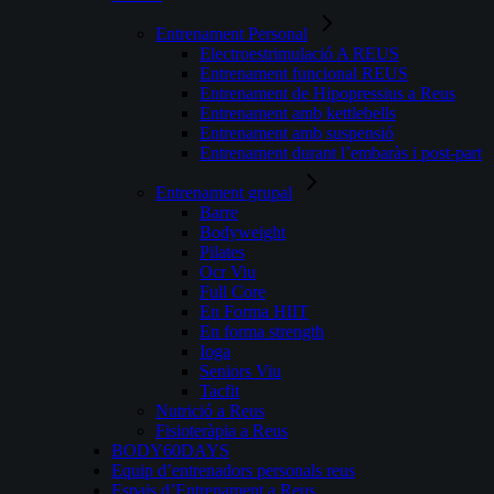
Entrenament Personal
Electroestrimulació A REUS
Entrenament funcional REUS
Entrenament de Hipopressius a Reus
Entrenament amb kettlebells
Entrenament amb suspensió
Entrenament durant l’embaràs i post-part
Entrenament grupal
Barre
Bodyweight
Pilates
Ocr Viu
Full Core
En Forma HIIT
En forma strength
Ioga
Seniors Viu
Tacfit
Nutrició a Reus
Fisioteràpia a Reus
BODY60DAYS
Equip d’entrenadors personals reus
Espais d’Entrenament a Reus