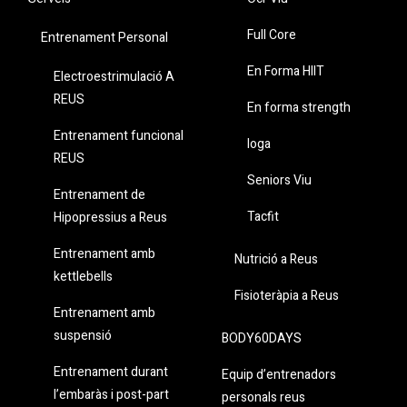
Full Core
Entrenament Personal
En Forma HIIT
Electroestrimulació A
REUS
En forma strength
Entrenament funcional
Ioga
REUS
Seniors Viu
Entrenament de
Tacfit
Hipopressius a Reus
Entrenament amb
Nutrició a Reus
kettlebells
Fisioteràpia a Reus
Entrenament amb
suspensió
BODY60DAYS
Entrenament durant
Equip d’entrenadors
l’embaràs i post-part
personals reus