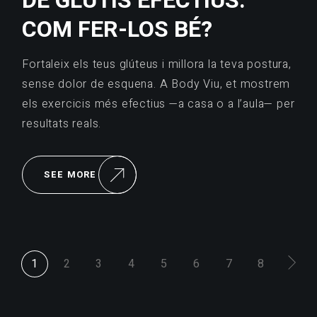
DE GLUTIS EFECTIUS.
COM FER-LOS BÉ?
Fortaleix els teus glúteus i millora la teva postura,
sense dolor de esquena. A Body Viu, et mostrem
els exercicis més efectius —a casa o a l’aula— per
resultats reals.
SEE MORE
PAGINACIÓ
1
2
3
4
5
6
7
8
DE
LES