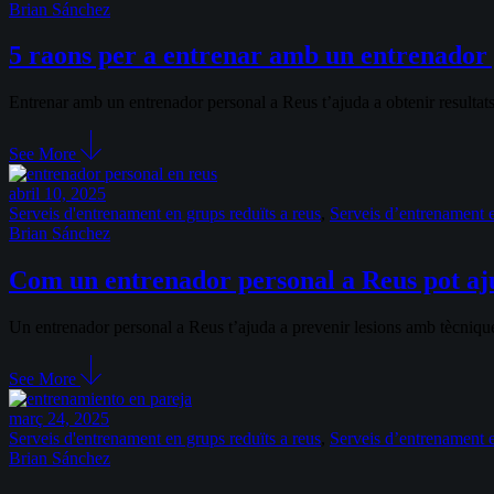
Brian Sánchez
5 raons per a entrenar amb un entrenador
Entrenar amb un entrenador personal a Reus t’ajuda a obtenir resultats
See More
abril 10, 2025
Serveis d'entrenament en grups reduïts a reus
,
Serveis d’entrenament e
Brian Sánchez
Com un entrenador personal a Reus pot ajud
Un entrenador personal a Reus t’ajuda a prevenir lesions amb tècniques
See More
març 24, 2025
Serveis d'entrenament en grups reduïts a reus
,
Serveis d’entrenament e
Brian Sánchez