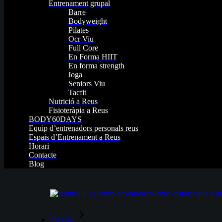
Entrenament grupal
Barre
Bodyweight
Pilates
Ocr Viu
Full Core
En Forma HIIT
En forma strength
Ioga
Seniors Viu
Tacfit
Nutrició a Reus
Fisioteràpia a Reus
BODY60DAYS
Equip d’entrenadors personals reus
Espais d’Entrenament a Reus
Horari
Contacte
Blog
Serveis