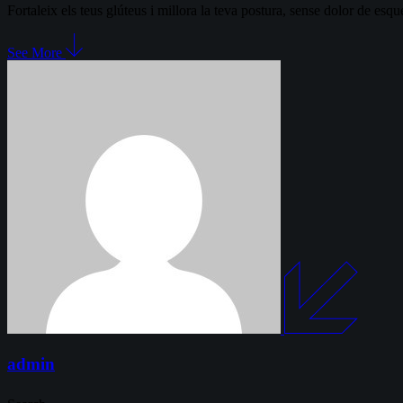
Fortaleix els teus glúteus i millora la teva postura, sense dolor de es
See More
admin