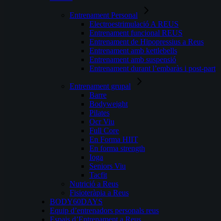
Entrenament Personal
Electroestrimulació A REUS
Entrenament funcional REUS
Entrenament de Hipopressius a Reus
Entrenament amb kettlebells
Entrenament amb suspensió
Entrenament durant l’embaràs i post-part
Entrenament grupal
Barre
Bodyweight
Pilates
Ocr Viu
Full Core
En Forma HIIT
En forma strength
Ioga
Seniors Viu
Tacfit
Nutrició a Reus
Fisioteràpia a Reus
BODY60DAYS
Equip d’entrenadors personals reus
Espais d’Entrenament a Reus