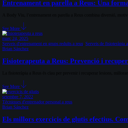
Entrenament en parella a Reus: Una forma 
A Body Viu, l’entrenament en parella a Reus combina diversió, motiva
See More
març 24, 2025
Serveis d'entrenament en grups reduïts a reus
,
Serveis de fisioteràpia 
Brian Sánchez
Fisioterapeuta a Reus: Prevenció i recuper
La fisioteràpia a Reus és clau per prevenir i recuperar lesions, millora
See More
setembre 7, 2022
Tècniques d'entrenador personal a reus
Brian Sánchez
Els millors exercicis de glutis efectius. Com