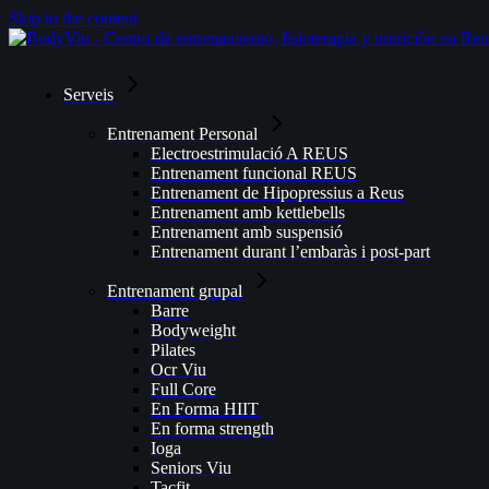
Skip to the content
Serveis
Entrenament Personal
Electroestrimulació A REUS
Entrenament funcional REUS
Entrenament de Hipopressius a Reus
Entrenament amb kettlebells
Entrenament amb suspensió
Entrenament durant l’embaràs i post-part
Entrenament grupal
Barre
Bodyweight
Pilates
Ocr Viu
Full Core
En Forma HIIT
En forma strength
Ioga
Seniors Viu
Tacfit