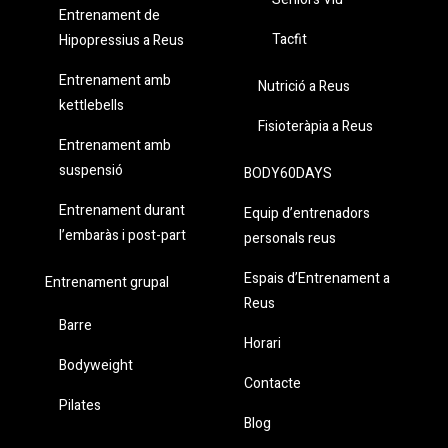
Entrenament de
Tacfit
Hipopressius a Reus
Entrenament amb
Nutrició a Reus
kettlebells
Fisioteràpia a Reus
Entrenament amb
suspensió
BODY60DAYS
Entrenament durant
Equip d’entrenadors
l’embaràs i post-part
personals reus
Espais d’Entrenament a
Entrenament grupal
Reus
Barre
Horari
Bodyweight
Contacte
Pilates
Blog