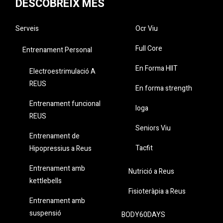
DESCOBREIX MÉS
Serveis
Ocr Viu
Full Core
Entrenament Personal
En Forma HIIT
Electroestrimulació A
REUS
En forma strength
Entrenament funcional
Ioga
REUS
Seniors Viu
Entrenament de
Tacfit
Hipopressius a Reus
Entrenament amb
Nutrició a Reus
kettlebells
Fisioteràpia a Reus
Entrenament amb
suspensió
BODY60DAYS