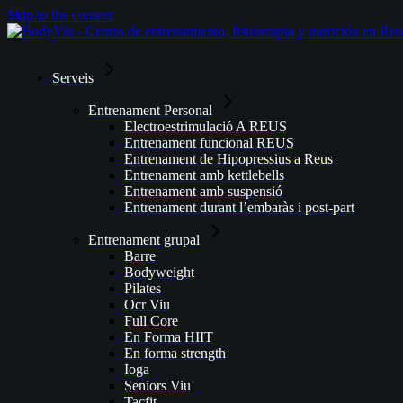
Skip to the content
Serveis
Entrenament Personal
Electroestrimulació A REUS
Entrenament funcional REUS
Entrenament de Hipopressius a Reus
Entrenament amb kettlebells
Entrenament amb suspensió
Entrenament durant l’embaràs i post-part
Entrenament grupal
Barre
Bodyweight
Pilates
Ocr Viu
Full Core
En Forma HIIT
En forma strength
Ioga
Seniors Viu
Tacfit