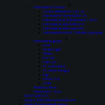
Entrenament Personal
Electroestrimulació A REUS
Entrenament funcional REUS
Entrenament de Hipopressius a Reus
Entrenament amb kettlebells
Entrenament amb suspensió
Entrenament durant l’embaràs i post-part
Entrenament grupal
Barre
Bodyweight
Pilates
Ocr Viu
Full Core
En Forma HIIT
En forma strength
Ioga
Seniors Viu
Tacfit
Nutrició a Reus
Fisioteràpia a Reus
BODY60DAYS
Equip d’entrenadors personals reus
Espais d’Entrenament a Reus