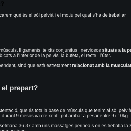
t?
rem què és el sòl pelvià i el motiu pel qual s’ha de treballar.
úsculs, lligaments, teixits conjuntius i nerviosos
situats a la 
 a l’interior de la pelvis: la bufeta, el recte i l’úter.
ependent, sinó que està estretament
relacionat
amb la
muscula
 el prepart?
stentació, que és tota la base de músculs que tenim al sòl pelvi
, durant 9 mesos va creixent i pot arribar a pesar entre 9 i 10kg.
 la setmana 36-37 amb uns massatges perineals on es treballa la
repercussions.