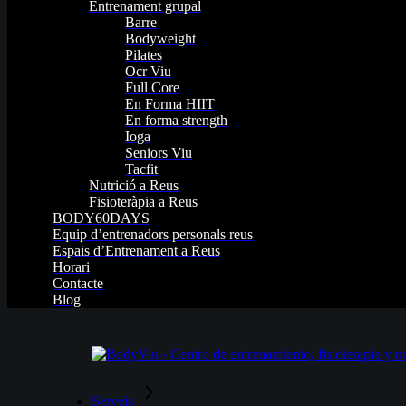
Entrenament grupal
Barre
Bodyweight
Pilates
Ocr Viu
Full Core
En Forma HIIT
En forma strength
Ioga
Seniors Viu
Tacfit
Nutrició a Reus
Fisioteràpia a Reus
BODY60DAYS
Equip d’entrenadors personals reus
Espais d’Entrenament a Reus
Horari
Contacte
Blog
Serveis