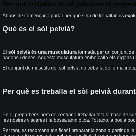
Per què treballar el sòl pelvià en el prepar
Abans de començar a parlar per què s’ha de treballar, us explica
Què és el sòl pelvià?
El
sòl pelvià és una musculatura
formada per un conjunt de m
nadons i dones. Aquesta musculatura embolcalla els òrgans ubicats
El conjunt de músculs del sòl pelvià no treballa de forma ind
Per què es treballa el sòl pelvià durant
En el prepart ens hem de centrar a treballar tota la base de su
les nostres vísceres i la bossa amniòtica. Tot això, a poc a poc
Per tant, es recomana tonificar i preparar la zona a partir de
llum el nadó pugui sortir amb més facilitat i la mare no tingui 