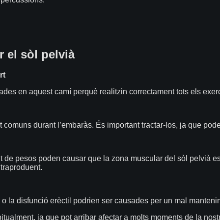
r el sòl pelvià
rt
es en aquest camí perquè realitzin correctament tots els exerc
t comuns durant l’embaràs. És important tractar-los, ja que pod
 de pesos poden causar que la zona muscular del sòl pelvià es de
ntraproduent.
o la disfunció erèctil podrien ser causades per un mal mantenim
itualment, ja que pot arribar afectar a molts moments de la nost