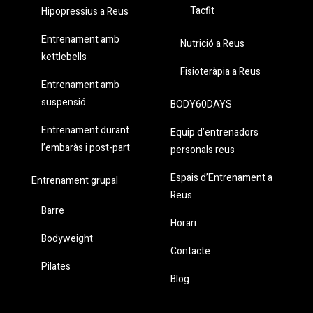
Tacfit
Hipopressius a Reus
Entrenament amb
Nutrició a Reus
kettlebells
Fisioteràpia a Reus
Entrenament amb
suspensió
BODY60DAYS
Entrenament durant
Equip d’entrenadors
l’embaràs i post-part
personals reus
Espais d’Entrenament a
Entrenament grupal
Reus
Barre
Horari
Bodyweight
Contacte
Pilates
Blog